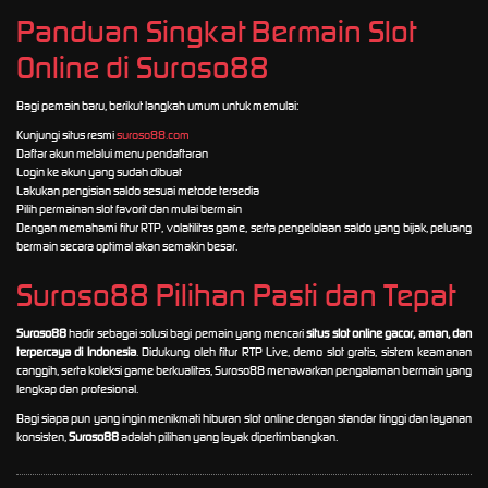
Panduan Singkat Bermain Slot
Online di Suroso88
Bagi pemain baru, berikut langkah umum untuk memulai:
Kunjungi situs resmi
suroso88.com
Daftar akun melalui menu pendaftaran
Login ke akun yang sudah dibuat
Lakukan pengisian saldo sesuai metode tersedia
Pilih permainan slot favorit dan mulai bermain
Dengan memahami fitur RTP, volatilitas game, serta pengelolaan saldo yang bijak, peluang
bermain secara optimal akan semakin besar.
Suroso88 Pilihan Pasti dan Tepat
Suroso88
hadir sebagai solusi bagi pemain yang mencari
situs slot online gacor, aman, dan
terpercaya di Indonesia
. Didukung oleh fitur RTP Live, demo slot gratis, sistem keamanan
canggih, serta koleksi game berkualitas, Suroso88 menawarkan pengalaman bermain yang
lengkap dan profesional.
Bagi siapa pun yang ingin menikmati hiburan slot online dengan standar tinggi dan layanan
konsisten,
Suroso88
adalah pilihan yang layak dipertimbangkan.