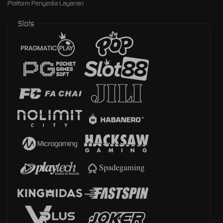
Platform Penyedia Layanan
Slots