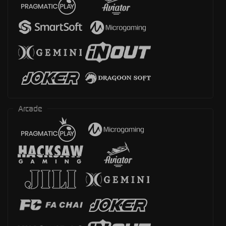
Arcade