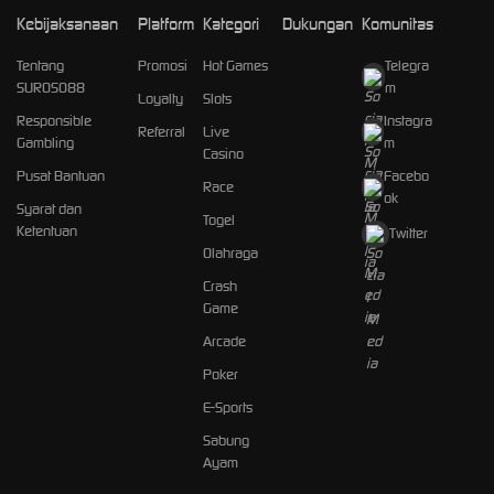
Kebijaksanaan
Platform
Kategori
Dukungan
Komunitas
Tentang
Promosi
Hot Games
Telegra
SUROSO88
m
Loyalty
Slots
Responsible
Instagra
Referral
Live
Gambling
m
Casino
Pusat Bantuan
Facebo
Race
ok
Syarat dan
Togel
Ketentuan
Twitter
Olahraga
Crash
Game
Arcade
Poker
E-Sports
Sabung
Ayam