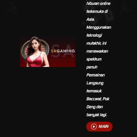
hiburan online
terkemuka di
Asia.
Menggunakan
teknologi
mutakhir, ini
menawarkan
spektrum
penuh
Permainan
Langsung
termasuk
Baccarat, Pok
Deng dan
banyak lagi.
MAIN