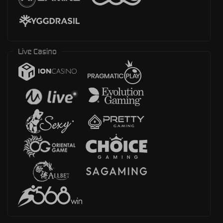
Live Casino