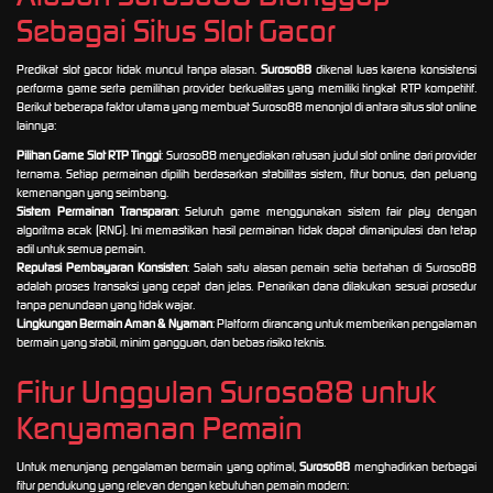
Sebagai Situs Slot Gacor
Predikat slot gacor tidak muncul tanpa alasan.
Suroso88
dikenal luas karena konsistensi
performa game serta pemilihan provider berkualitas yang memiliki tingkat RTP kompetitif.
Berikut beberapa faktor utama yang membuat Suroso88 menonjol di antara situs slot online
lainnya:
Pilihan Game Slot RTP Tinggi
: Suroso88 menyediakan ratusan judul slot online dari provider
ternama. Setiap permainan dipilih berdasarkan stabilitas sistem, fitur bonus, dan peluang
kemenangan yang seimbang.
Sistem Permainan Transparan
: Seluruh game menggunakan sistem fair play dengan
algoritma acak (RNG). Ini memastikan hasil permainan tidak dapat dimanipulasi dan tetap
adil untuk semua pemain.
Reputasi Pembayaran Konsisten
: Salah satu alasan pemain setia bertahan di Suroso88
adalah proses transaksi yang cepat dan jelas. Penarikan dana dilakukan sesuai prosedur
tanpa penundaan yang tidak wajar.
Lingkungan Bermain Aman & Nyaman
: Platform dirancang untuk memberikan pengalaman
bermain yang stabil, minim gangguan, dan bebas risiko teknis.
Fitur Unggulan Suroso88 untuk
Kenyamanan Pemain
Untuk menunjang pengalaman bermain yang optimal,
Suroso88
menghadirkan berbagai
fitur pendukung yang relevan dengan kebutuhan pemain modern: