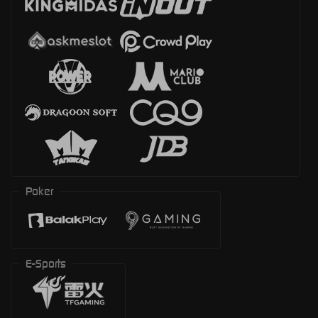
Poker
E-Sports