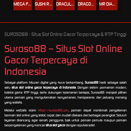
MEGA FORTUNE OX
SUSHI RUSH
DRACULA’S CASTLE BANQUET
DRAGON FORTUNE
MR DIAMOND DELUXE
SUROSO88 - Situs Slot Online Gacor Terpercaya & RTP Tinggi
Suroso88 – Situs Slot Online
Gacor Terpercaya di
Indonesia
Sebagai platform hiburan digital yang terus berkembang,
Suroso88
hadir sebagai salah
satu
situs slot online gacor terpercaya di Indonesia
. Dengan sistem permainan modern,
koleksi game RTP tinggi, serta dukungan keamanan berlapis, Suroso88 menjadi pilihan
utama pemain yang mengutamakan kenyamanan, transparansi, dan peluang menang
yang realistis.
Melalui website resmi
https://suroso88.com
, pemain dapat menikmati pengalaman
bermain slot online yang stabil, cepat, dan mudah diakses dari berbagai perangkat. Seluruh
layanan dirancang agar ramah pengguna, baik untuk pemain pemula maupun pemain
berpengalaman yang mencari
situs slot gacor
dengan reputasi solid.