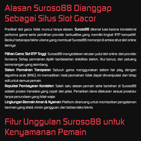
Alasan Suroso88 Dianggap
Sebagai Situs Slot Gacor
Predikat slot gacor tidak muncul tanpa alasan.
Suroso88
dikenal luas karena konsistensi
performa game serta pemilihan provider berkualitas yang memiliki tingkat RTP kompetitif.
Berikut beberapa faktor utama yang membuat Suroso88 menonjol di antara situs slot online
lainnya:
Pilihan Game Slot RTP Tinggi
: Suroso88 menyediakan ratusan judul slot online dari provider
ternama. Setiap permainan dipilih berdasarkan stabilitas sistem, fitur bonus, dan peluang
kemenangan yang seimbang.
Sistem Permainan Transparan
: Seluruh game menggunakan sistem fair play dengan
algoritma acak (RNG). Ini memastikan hasil permainan tidak dapat dimanipulasi dan tetap
adil untuk semua pemain.
Reputasi Pembayaran Konsisten
: Salah satu alasan pemain setia bertahan di Suroso88
adalah proses transaksi yang cepat dan jelas. Penarikan dana dilakukan sesuai prosedur
tanpa penundaan yang tidak wajar.
Lingkungan Bermain Aman & Nyaman
: Platform dirancang untuk memberikan pengalaman
bermain yang stabil, minim gangguan, dan bebas risiko teknis.
Fitur Unggulan Suroso88 untuk
Kenyamanan Pemain