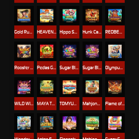
Gold Rush Bonanza
HEAVENLY FEAST WITH WUKONG
Hippo Splash
Hunk Cai Shen
REDBEARD TREASURE
Rooster Blitz
Pedas Gila
Sugar Blast
Sugar Blast Frenzy
Olympus Fortune
WILD WITCH SUGAR BONANZA
MAYA TEMPLE OF FORTUNE
TOMYUM BONANZA
Mahjong Beauty
Flame of Fortune