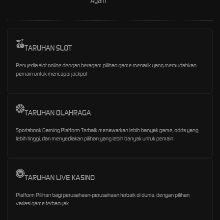
Ayam
TARUHAN SLOT
Penyedia slot online dengan beragam pilihan game menarik yang memudahkan
pemain untuk mencapai jackpot
TARUHAN OLAHRAGA
Sportsbook Gaming Platform Terbaik menawarkan lebih banyak game, odds yang
lebih tinggi, dan menyediakan pilihan yang lebih banyak untuk pemain.
TARUHAN LIVE KASINO
Platform Pilihan bagi perusahaan-perusahaan terbaik di dunia, dengan pilihan
variasi game terbanyak