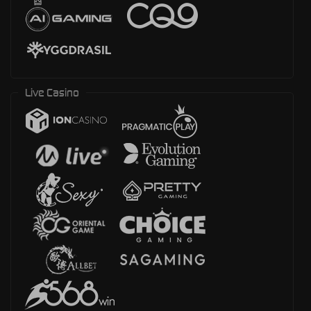
Live Casino