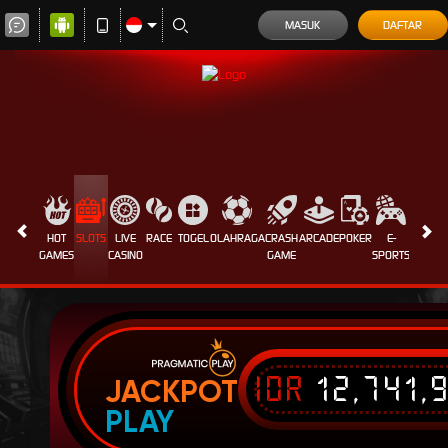
MASUK
DAFTAR
HOT
SLOTS
LIVE
RACE
TOGEL
OLAHRAGA
CRASH
ARCADE
POKER
E-
SABUN
GAMES
CASINO
GAME
SPORTS
AYAM
IDR
12,741,
JACKPOT
PLAY