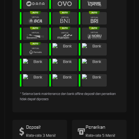
* Selama bank maintenance dan bank offline deposit dan penarikan
tidak dapat diproses
Deposit
Penarikan
Rata-rata 3 Menit
Rata-rata 5 Menit