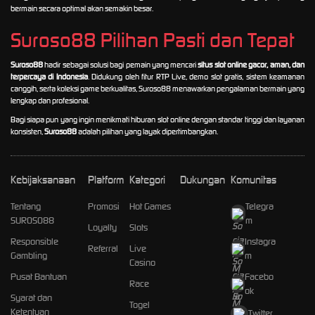
bermain secara optimal akan semakin besar.
Suroso88 Pilihan Pasti dan Tepat
Suroso88
hadir sebagai solusi bagi pemain yang mencari
situs slot online gacor, aman, dan
terpercaya di Indonesia
. Didukung oleh fitur RTP Live, demo slot gratis, sistem keamanan
canggih, serta koleksi game berkualitas, Suroso88 menawarkan pengalaman bermain yang
lengkap dan profesional.
Bagi siapa pun yang ingin menikmati hiburan slot online dengan standar tinggi dan layanan
konsisten,
Suroso88
adalah pilihan yang layak dipertimbangkan.
Kebijaksanaan
Platform
Kategori
Dukungan
Komunitas
Tentang
Promosi
Hot Games
Telegra
SUROSO88
m
Loyalty
Slots
Responsible
Instagra
Referral
Live
Gambling
m
Casino
Pusat Bantuan
Facebo
Race
ok
Syarat dan
Togel
Ketentuan
Twitter