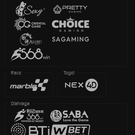
Race
Togel
Olahraga