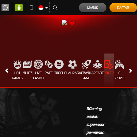
MASUK
DAFTAR
HOT
SLOTS
LIVE
RACE
TOGEL
OLAHRAGA
CRASH
ARCADE
POKER
E-
SABUN
GAMES
CASINO
GAME
SPORTS
AYAM
9Gaming
adalah
supervisor
permainan